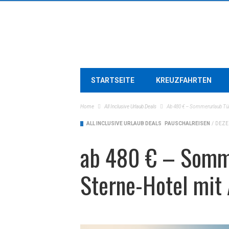
STARTSEITE
KREUZFAHRTEN
Home
All Inclusive Urlaub Deals
Ab 480 € – Sommerurlaub Türk
ALL INCLUSIVE URLAUB DEALS
PAUSCHALREISEN
/
DEZE
ab 480 € – Somme
Sterne-Hotel mit 