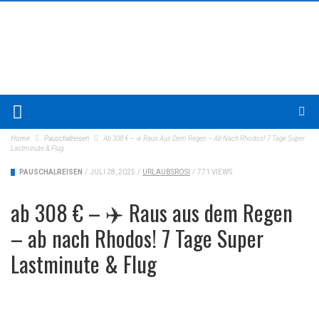
Home
Pauschalreisen
Ab 308 € – ✈️ Raus Aus Dem Regen – Ab Nach Rhodos! 7 Tage Super
Lastminute & Flug
PAUSCHALREISEN
/
JULI 28, 2025
/
URLAUBSROSI
/
771 VIEWS
ab 308 € – ✈️ Raus aus dem Regen
– ab nach Rhodos! 7 Tage Super
Lastminute & Flug