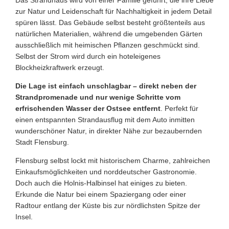
Das Strandhaus wird von einer Familie geführt, die ihre Liebe
zur Natur und Leidenschaft für Nachhaltigkeit in jedem Detail
spüren lässt. Das Gebäude selbst besteht größtenteils aus
natürlichen Materialien, während die umgebenden Gärten
ausschließlich mit heimischen Pflanzen geschmückt sind.
Selbst der Strom wird durch ein hoteleigenes
Blockheizkraftwerk erzeugt.
Die Lage ist einfach unschlagbar – direkt neben der
Strandpromenade und nur wenige Schritte vom
erfrischenden Wasser der Ostsee entfernt
. Perfekt für
einen entspannten Strandausflug mit dem Auto inmitten
wunderschöner Natur, in direkter Nähe zur bezaubernden
Stadt Flensburg.
Flensburg selbst lockt mit historischem Charme, zahlreichen
Einkaufsmöglichkeiten und norddeutscher Gastronomie.
Doch auch die Holnis-Halbinsel hat einiges zu bieten.
Erkunde die Natur bei einem Spaziergang oder einer
Radtour entlang der Küste bis zur nördlichsten Spitze der
Insel.