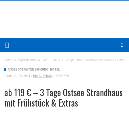
Home
Angebote Unter 200 Euro
Ab 119 € – 3 Tage Ostsee Strandhaus Mit Frühstück & Extras
ANGEBOTE UNTER 200 EURO
HOTEL
/
JANUAR 29, 2024
/
URLAUBSROSI
/
496 VIEWS
ab 119 € – 3 Tage Ostsee Strandhaus
mit Frühstück & Extras