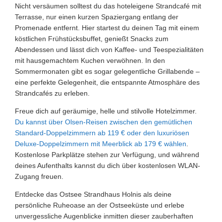
Nicht versäumen solltest du das hoteleigene Strandcafé mit
Terrasse, nur einen kurzen Spaziergang entlang der
Promenade entfernt. Hier startest du deinen Tag mit einem
köstlichen Frühstücksbuffet, genießt Snacks zum
Abendessen und lässt dich von Kaffee- und Teespezialitäten
mit hausgemachtem Kuchen verwöhnen. In den
Sommermonaten gibt es sogar gelegentliche Grillabende –
eine perfekte Gelegenheit, die entspannte Atmosphäre des
Strandcafés zu erleben.
Freue dich auf geräumige, helle und stilvolle Hotelzimmer.
Du kannst über Olsen-Reisen zwischen den gemütlichen
Standard-Doppelzimmern ab 119 € oder den luxuriösen
Deluxe-Doppelzimmern mit Meerblick ab 179 € wählen
.
Kostenlose Parkplätze stehen zur Verfügung, und während
deines Aufenthalts kannst du dich über kostenlosen WLAN-
Zugang freuen.
Entdecke das Ostsee Strandhaus Holnis als deine
persönliche Ruheoase an der Ostseeküste und erlebe
unvergessliche Augenblicke inmitten dieser zauberhaften