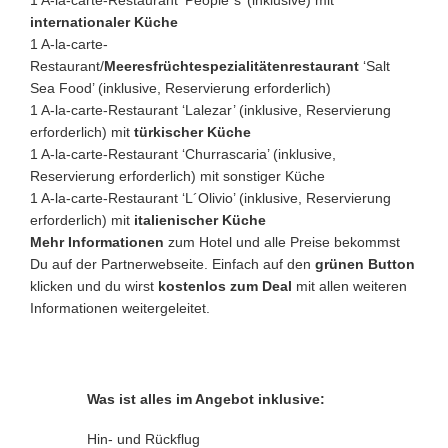
1 A-la-carte-Restaurant ‘People´s’ (inklusive) mit
internationaler Küche
1 A-la-carte-
Restaurant/
Meeresfrüchtespezialitätenrestaurant
‘Salt
Sea Food’ (inklusive, Reservierung erforderlich)
1 A-la-carte-Restaurant ‘Lalezar’ (inklusive, Reservierung
erforderlich) mit
türkischer Küche
1 A-la-carte-Restaurant ‘Churrascaria’ (inklusive,
Reservierung erforderlich) mit sonstiger Küche
1 A-la-carte-Restaurant ‘L´Olivio’ (inklusive, Reservierung
erforderlich) mit
italienischer Küche
Mehr Informationen
zum Hotel und alle Preise bekommst
Du auf der Partnerwebseite. Einfach auf den
grünen Button
klicken und du wirst
kostenlos zum Deal
mit allen weiteren
Informationen weitergeleitet.
Was ist alles im Angebot inklusive:
Hin- und Rückflug