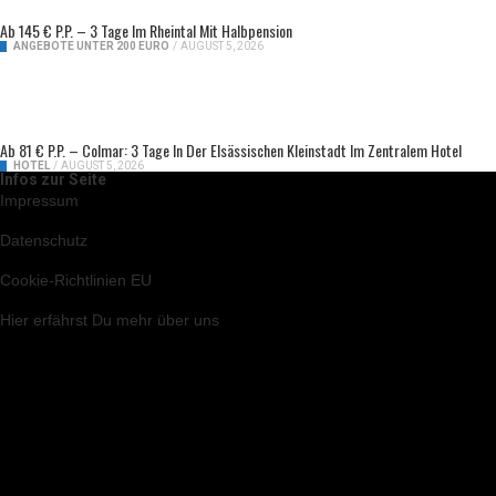
Ab 145 € P.P. – 3 Tage Im Rheintal Mit Halbpension
ANGEBOTE UNTER 200 EURO
/
AUGUST 5, 2026
Ab 81 € P.P. – Colmar: 3 Tage In Der Elsässischen Kleinstadt Im Zentralem Hotel
HOTEL
/
AUGUST 5, 2026
Infos zur Seite
Impressum
Datenschutz
Cookie-Richtlinien EU
Hier
erfährst Du mehr über uns