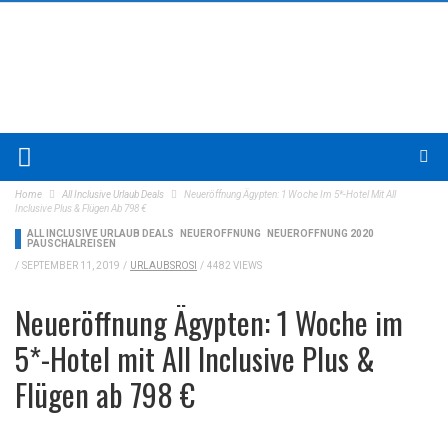
Home
All Inclusive Urlaub Deals
Neueröffnung Ägypten: 1 Woche Im 5*-Hotel Mit All
Inclusive Plus & Flügen Ab 798 €
ALL INCLUSIVE URLAUB DEALS
NEUERÖFFNUNG
NEUERÖFFNUNG 2020
PAUSCHALREISEN
/
SEPTEMBER 11, 2019
/
URLAUBSROSI
/
4482 VIEWS
Neueröffnung Ägypten: 1 Woche im
5*-Hotel mit All Inclusive Plus &
Flügen ab 798 €