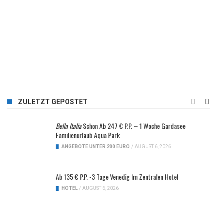
ZULETZT GEPOSTET
Bella Italia
Schon Ab 247 € P.P. – 1 Woche Gardasee
Familienurlaub Aqua Park
ANGEBOTE UNTER 200 EURO
/
AUGUST 6, 2026
Ab 135 € P.P. -3 Tage Venedig Im Zentralen Hotel
HOTEL
/
AUGUST 6, 2026