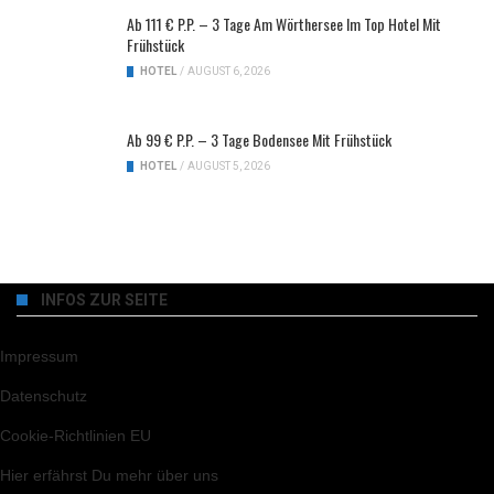
Ab 111 € P.P. – 3 Tage Am Wörthersee Im Top Hotel Mit
Frühstück
HOTEL
/
AUGUST 6, 2026
Ab 99 € P.P. – 3 Tage Bodensee Mit Frühstück
HOTEL
/
AUGUST 5, 2026
INFOS ZUR SEITE
Impressum
Datenschutz
Cookie-Richtlinien EU
Hier
erfährst Du mehr über uns