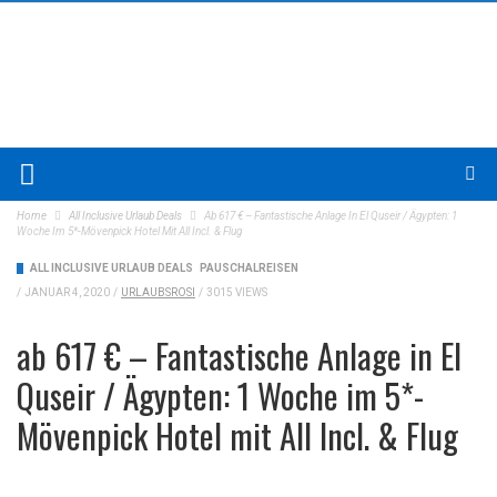
Home
All Inclusive Urlaub Deals
Ab 617 € – Fantastische Anlage In El Quseir / Ägypten: 1
Woche Im 5*-Mövenpick Hotel Mit All Incl. & Flug
ALL INCLUSIVE URLAUB DEALS
PAUSCHALREISEN
/
JANUAR 4, 2020
/
URLAUBSROSI
/
3015 VIEWS
ab 617 € – Fantastische Anlage in El
Quseir / Ägypten: 1 Woche im 5*-
Mövenpick Hotel mit All Incl. & Flug