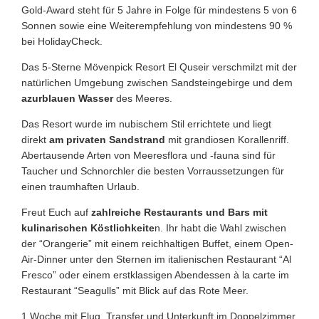
Gold-Award steht für 5 Jahre in Folge für mindestens 5 von 6
Sonnen sowie eine Weiterempfehlung von mindestens 90 %
bei HolidayCheck.
Das 5-Sterne Mövenpick Resort El Quseir verschmilzt mit der
natürlichen Umgebung zwischen Sandsteingebirge und dem
azurblauen Wasser
des Meeres.
Das Resort wurde im nubischem Stil errichtete und liegt
direkt
am privaten Sandstrand
mit grandiosen Korallenriff.
Abertausende Arten von Meeresflora und -fauna sind für
Taucher und Schnorchler die besten Vorraussetzungen für
einen traumhaften Urlaub.
Freut Euch auf
zahlreiche Restaurants und Bars mit
kulinarischen Köstlichkeite
n. Ihr habt die Wahl zwischen
der “Orangerie” mit einem reichhaltigen Buffet, einem Open-
Air-Dinner unter den Sternen im italienischen Restaurant “Al
Fresco” oder einem erstklassigen Abendessen à la carte im
Restaurant “Seagulls” mit Blick auf das Rote Meer.
1 Woche mit Flug, Transfer und Unterkunft im Doppelzimmer