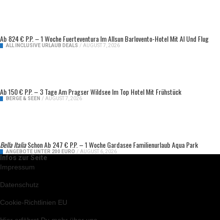
Ab 824 € P.P. – 1 Woche Fuerteventura Im Allsun Barlovento-Hotel Mit AI Und Flug
ALL INCLUSIVE URLAUB DEALS
/
AUGUST 7, 2026
Ab 150 € P.P. – 3 Tage Am Pragser Wildsee Im Top Hotel Mit Frühstück
BERGE & SEEN
/
AUGUST 7, 2026
Bella Italia
Schon Ab 247 € P.P. – 1 Woche Gardasee Familienurlaub Aqua Park
ANGEBOTE UNTER 200 EURO
/
AUGUST 6, 2026
Infos zur Seite
Impressum
Datenschutz
Cookie-Richtlinien EU