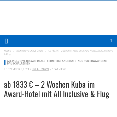
Home
All Inclusive Urlaub Deals
Ab 1833 € – 2 Wochen Kuba Im Award-Hotel Mit All Inclusive
& Flug
ALL INCLUSIVE URLAUB DEALS
FERNREISE ANGEBOTE
NUR FÜR ERWACHSENE
PAUSCHALREISEN
/
DEZEMBER 6, 2024
/
URLAUBSROSI
/
1061 VIEWS
ab 1833 € – 2 Wochen Kuba im
Award-Hotel mit All Inclusive & Flug