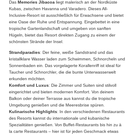
Das
Memories Jibacoa
liegt malerisch an der Nordküste
Kubas, zwischen Havanna und Varadero. Dieses All-
Inclusive-Resort ist ausschließlich für Erwachsene und bietet
eine Oase der Ruhe und Entspannung. Eingebettet in eine
tropische Gartenlandschaft und umgeben von sanften
Hügeln, bietet das Resort direkten Zugang zu einem der
schönsten Strände der Insel.
Strandparadies
: Der feine, weiße Sandstrand und das
kristallklare Wasser laden zum Schwimmen, Schnorcheln und
Sonnenbaden ein. Das vorgelagerte Korallenriff ist ideal für
Taucher und Schnorchler, die die bunte Unterwasserwelt
erkunden möchten.
Komfort und Luxus
: Die Zimmer und Suiten sind stilvoll
eingerichtet und bieten modernen Komfort. Von deinem
Balkon oder deiner Terrasse aus kannst du die tropische
Umgebung genießen und die Meeresbrise spüren.
Kulinarische Highlights
: In den verschiedenen Restaurants
des Resorts kannst du internationale und kubanische
Spezialitäten genießen. Von Buffet-Restaurants bis hin zu à
la carte Restaurants – hier ist für jeden Geschmack etwas