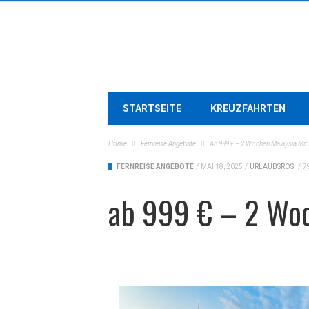
STARTSEITE
KREUZFAHRTEN
Home
Fernreise Angebote
Ab 999 € – 2 Wochen Malaysia Mit 
FERNREISE ANGEBOTE
/
MAI 18, 2025
/
URLAUBSROSI
/
7
ab 999 € – 2 Woc