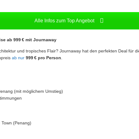
Alle Infos zum Top Angebot
se ab 999 € mit Journaway
rchitektur und tropisches Flair? Journaway hat den perfekten Deal für d
npreis
ab nur
999 € pro Person
.
Penang (mit möglichem Umstieg)
stimmungen
 Town (Penang)