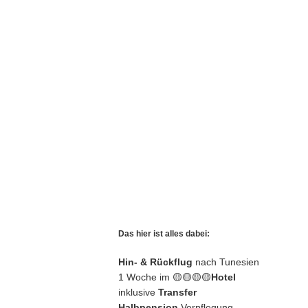
Das hier ist alles dabei:
Hin- & Rückflug
nach Tunesien
1 Woche im 🟡🟡🟡🟡
Hotel
inklusive
Transfer
Halbpension
Verpflegung