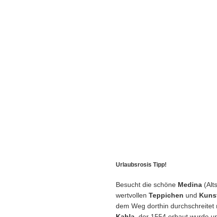
Urlaubsrosis Tipp!
Besucht die schöne
Medina
(Alt
wertvollen
Teppichen
und
Kuns
dem Weg dorthin durchschreite
Kahla
, der 1554 erbaut wurde 