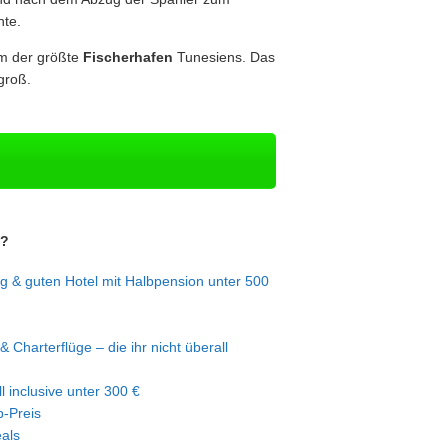
nte.
em der größte
Fischerhafen
Tunesiens. Das
groß.
n?
g & guten Hotel mit Halbpension unter 500
& Charterflüge – die ihr nicht überall
l inclusive unter 300 €
-Preis
eals