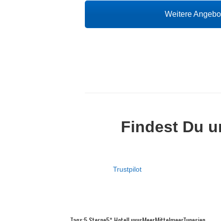
Weitere Angeb
Findest Du u
Trustpilot
Tags:
5 Sterne
5* Hotel
Luxus
Meer
Mittelmeer
Tunesien