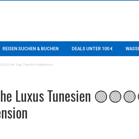
REISEN SUCHEN & BUCHEN
DEALS UNTER 100 €
WASS
🟡🟡 Inkl. Flug, Transfer & Halbpension
he Luxus Tunesien 🟡🟡🟡🟡
ension