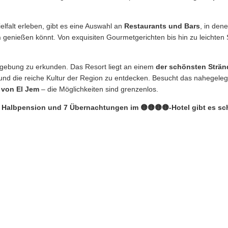
.
ielfalt erleben, gibt es eine Auswahl an
Restaurants und Bars
, in den
n
genießen könnt. Von exquisiten Gourmetgerichten bis hin zu leichten 
gebung zu erkunden. Das Resort liegt an einem
der schönsten Strän
 und die reiche Kultur der Region zu entdecken. Besucht das nahegele
 von El Jem
– die Möglichkeiten sind grenzenlos.
r, Halbpension und 7 Übernachtungen im 🟡🟡🟡🟡-Hotel gibt es s