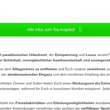
Alle Infos zum Top Angebot
t paradiesischen Urlaubsort
, der
Entspannung
und
Luxus
vereint?
her Schönheit, unvergleichlicher Gastfreundschaft und unvergessl
, um dem
Alltagsstress zu entfliehen
und Euch rundum
verwöhnen
zu
n der
atemberaubenden Eleganz
und dem herzlichen Empfang des eng
ichteten Zimmer und Suiten bieten Euch einen
Rückzugsort der Extra
rtenanlagen, während Ihr Euch in luxuriösem Komfort entspannt. Jedes
elzahl von
Freizeitaktivitäten
und
Erholungsmöglichkeiten
anzubiete
tuenden Anwendungen verwöhnen oder probiert die
vielfältigen Spor