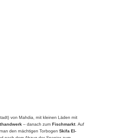
stadt) von Mahdia, mit kleinen Läden mit
thandwerk
– danach zum
Fischmarkt
. Auf
t man den mächtigen Torbogen
Skifa El-
und nach dem Abzug der Spanier zum