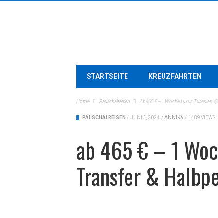
STARTSEITE
KREUZFAHRTEN
Home
Pauschalreisen
Ab 465 € – 1 Woche Luxus Tunesien 🟡
PAUSCHALREISEN
/
JUNI 5, 2024
/
ANNIKA
/
1489 VIEWS
ab 465 € – 1 Woc
Transfer & Halbp