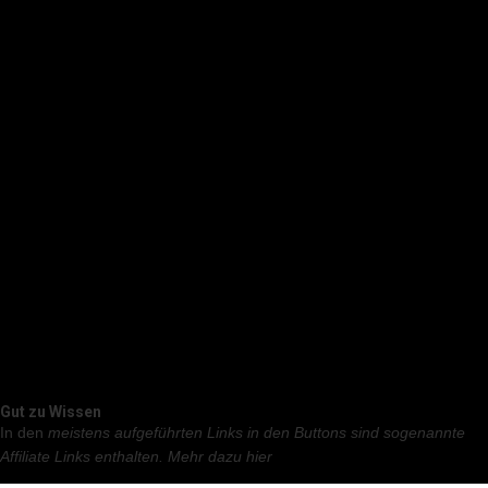
Gut zu Wissen
In den
meistens aufgeführten Links in den Buttons sind sogenannte
Affiliate Links enthalten.
Mehr dazu hier