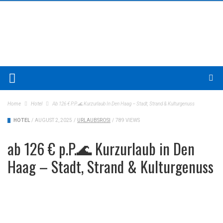
Home
Hotel
Ab 126 € P.P.🌊 Kurzurlaub In Den Haag – Stadt, Strand & Kulturgenuss
HOTEL
/
AUGUST 2, 2025
/
URLAUBSROSI
/
789 VIEWS
ab 126 € p.P.🌊 Kurzurlaub in Den
Haag – Stadt, Strand & Kulturgenuss