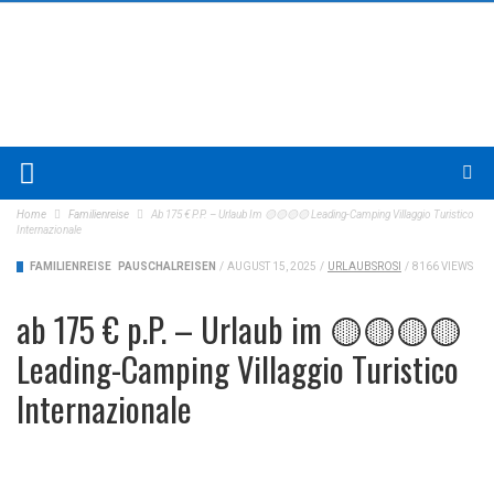
Home
Familienreise
Ab 175 € P.P. – Urlaub Im 🟡🟡🟡🟡 Leading-Camping Villaggio Turistico
Internazionale
FAMILIENREISE
PAUSCHALREISEN
/
AUGUST 15, 2025
/
URLAUBSROSI
/
8166 VIEWS
ab 175 € p.P. – Urlaub im 🟡🟡🟡🟡
Leading-Camping Villaggio Turistico
Internazionale