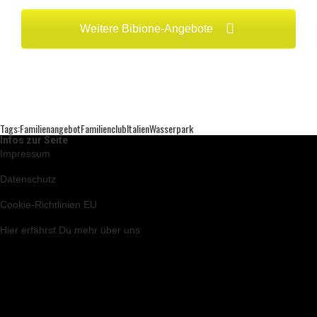
Weitere Bibione-Angebote
Tags:
Familienangebot
Familienclub
Italien
Wasserpark
Infos zur Seite
Impressum
Datenschutz
Cookie-Richtlinien EU
Hier
erfährst Du mehr über uns