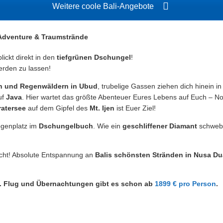
Weitere coole Bali-Angebote
 Adventure & Traumstrände
lickt direkt in den
tiefgrünen Dschungel
!
rden zu lassen!
en und Regenwäldern in Ubud
, trubelige Gassen ziehen dich hinein i
uf
Java
. Hier wartet das größte Abenteuer Eures Lebens auf Euch – N
ratersee
auf dem Gipfel des
Mt. Ijen
ist Euer Ziel!
ogenplatz im
Dschungelbuch
. Wie ein
geschliffener Diamant
schwebt
icht! Absolute Entspannung an
Balis schönsten Stränden in Nusa Du
nkl. Flug und Übernachtungen gibt es schon ab
1899 € pro Person
.