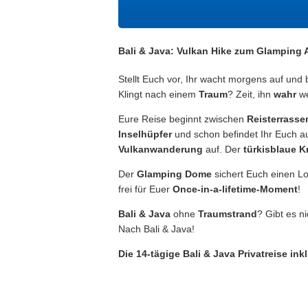
Bali & Java: Vulkan Hike zum Glamping
Stellt Euch vor, Ihr wacht morgens auf und b
Klingt nach einem
Traum
? Zeit, ihn
wahr
we
Eure Reise beginnt zwischen
Reisterrass
Inselhüpfer
und schon befindet Ihr Euch a
Vulkanwanderung
auf. Der
türkisblaue K
Der
Glamping Dome
sichert Euch einen L
frei für Euer
Once-in-a-lifetime-Moment
!
Bali & Java
ohne
Traumstrand
? Gibt es n
Nach Bali & Java!
Die 14-tägige Bali & Java Privatreise i