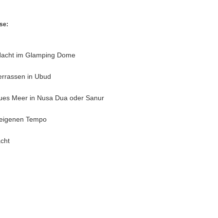
ise:
Nacht im Glamping Dome
errassen in Ubud
aues Meer in Nusa Dua oder Sanur
 eigenen Tempo
acht