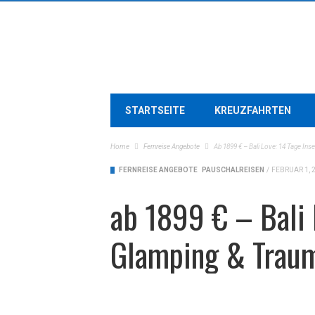
STARTSEITE
KREUZFAHRTEN
Home
Fernreise Angebote
Ab 1899 € – Bali Love: 14 Tage In
FERNREISE ANGEBOTE
PAUSCHALREISEN
/
FEBRUAR 1, 
ab 1899 € – Bali 
Glamping & Traum