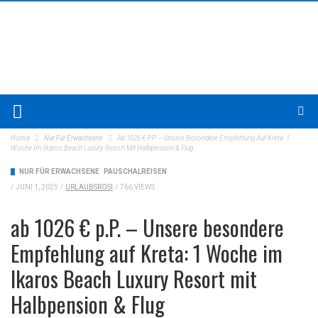
Home
Nur Für Erwachsene
Ab 1026 € P.P. – Unsere Besondere Empfehlung Auf Kreta: 1
Woche Im Ikaros Beach Luxury Resort Mit Halbpension & Flug
NUR FÜR ERWACHSENE
PAUSCHALREISEN
/
JUNI 1, 2025
/
URLAUBSROSI
/
766 VIEWS
ab 1026 € p.P. – Unsere besondere
Empfehlung auf Kreta: 1 Woche im
Ikaros Beach Luxury Resort mit
Halbpension & Flug