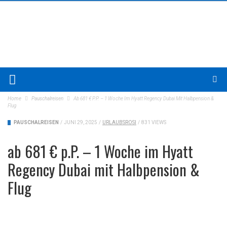
Home
Pauschalreisen
Ab 681 € P.P. – 1 Woche Im Hyatt Regency Dubai Mit Halbpension &
Flug
PAUSCHALREISEN
/
JUNI 29, 2025
/
URLAUBSROSI
/
831 VIEWS
ab 681 € p.P. – 1 Woche im Hyatt
Regency Dubai mit Halbpension &
Flug