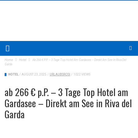
Home
Hotel
Ab 266 € P.P. – 3 Tage Top Hotel Am Gardasee – Direkt Am See In Riva Del
Garda
HOTEL
/
AUGUST 23, 2025
/
URLAUBSROSI
/
1022 VIEWS
ab 266 € p.P. – 3 Tage Top Hotel am
Gardasee – Direkt am See in Riva del
Garda