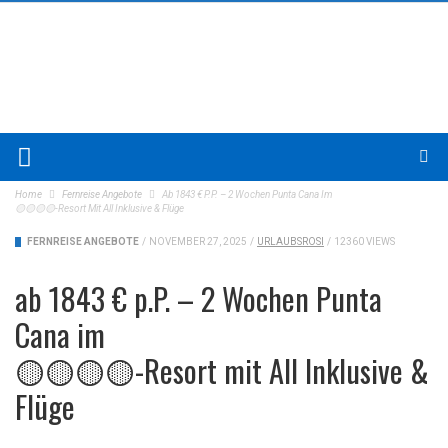
Home
Fernreise Angebote
Ab 1843 € P.P. – 2 Wochen Punta Cana Im
🟡🟡🟡🟡-Resort Mit All Inklusive & Flüge
FERNREISE ANGEBOTE
/
NOVEMBER 27, 2025
/
URLAUBSROSI
/
12360 VIEWS
ab 1843 € p.P. – 2 Wochen Punta
Cana im
🟡🟡🟡🟡-Resort mit All Inklusive &
Flüge