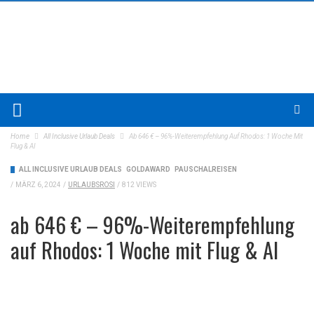
Home
All Inclusive Urlaub Deals
Ab 646 € – 96%-Weiterempfehlung Auf Rhodos: 1 Woche Mit
Flug & AI
ALL INCLUSIVE URLAUB DEALS
GOLDAWARD
PAUSCHALREISEN
/
MÄRZ 6, 2024
/
URLAUBSROSI
/
812 VIEWS
ab 646 € – 96%-Weiterempfehlung
auf Rhodos: 1 Woche mit Flug & AI