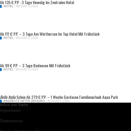
Ab 135 € P.P. -3 Tage Venedig Im Zentralen Hotel
HOTEL
/
AUGUST 6, 2026
Ab 111 € P.P. – 3 Tage Am Wörthersee Im Top Hotel Mit Frühstück
HOTEL
/
AUGUST 6, 2026
Ab 99 € P.P. – 3 Tage Bodensee Mit Frühstück
HOTEL
/
AUGUST 5, 2026
Bella Italia
Schon Ab 279 € P.P. – 1 Woche Gardasee Familienurlaub Aqua Park
ANGEBOTE UNTER 200 EURO
/
AUGUST 5, 2026
Infos zur Seite
Impressum
Datenschutz