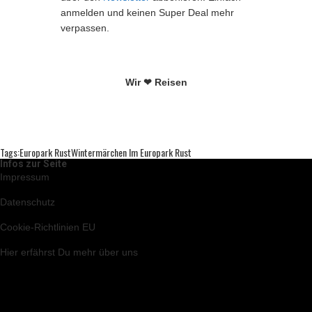
anmelden und keinen Super Deal mehr
verpassen.
Wir ❤ Reisen
Tags:
Europark Rust
Wintermärchen Im Europark Rust
Infos zur Seite
Impressum
Datenschutz
Cookie-Richtlinien EU
Hier
erfährst Du mehr über uns