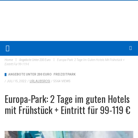
Home
Angebote Unter 200 Euro
Europa-Park: 2 Tage Im Guten Hotels Mit Frühstück +
Eintritt Für 99-119 €
ANGEBOTE UNTER 200 EURO
FREIZEITPARK
/
JULI 15, 2022
/
URLAUBSROSI
/
5564 VIEWS
Europa-Park: 2 Tage im guten Hotels
mit Frühstück + Eintritt für 99-119 €