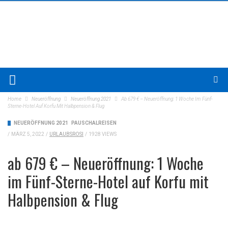
Home
Neueröffnung
Neueröffnung 2021
Ab 679 € – Neueröffnung: 1 Woche Im Fünf-
Sterne-Hotel Auf Korfu Mit Halbpension & Flug
NEUERÖFFNUNG 2021
PAUSCHALREISEN
/
MÄRZ 5, 2022
/
URLAUBSROSI
/
1928 VIEWS
ab 679 € – Neueröffnung: 1 Woche
im Fünf-Sterne-Hotel auf Korfu mit
Halbpension & Flug