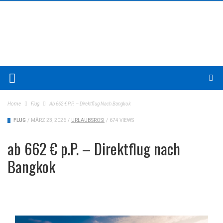
Home
Flug
Ab 662 € P.P. – Direktflug Nach Bangkok
FLUG
/
MÄRZ 23, 2026
/
URLAUBSROSI
/
674 VIEWS
ab 662 € p.P. – Direktflug nach
Bangkok