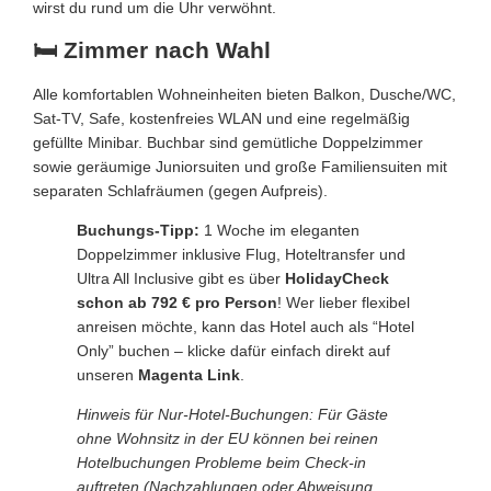
wirst du rund um die Uhr verwöhnt.
🛏️ Zimmer nach Wahl
Alle komfortablen Wohneinheiten bieten Balkon, Dusche/WC,
Sat-TV, Safe, kostenfreies WLAN und eine regelmäßig
gefüllte Minibar. Buchbar sind gemütliche Doppelzimmer
sowie geräumige Juniorsuiten und große Familiensuiten mit
separaten Schlafräumen (gegen Aufpreis).
Buchungs-Tipp:
1 Woche im eleganten
Doppelzimmer inklusive Flug, Hoteltransfer und
Ultra All Inclusive gibt es über
HolidayCheck
schon ab 792 € pro Person
! Wer lieber flexibel
anreisen möchte, kann das Hotel auch als “Hotel
Only” buchen – klicke dafür einfach direkt auf
unseren
Magenta Link
.
Hinweis für Nur-Hotel-Buchungen: Für Gäste
ohne Wohnsitz in der EU können bei reinen
Hotelbuchungen Probleme beim Check-in
auftreten (Nachzahlungen oder Abweisung