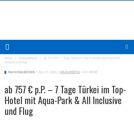
Home
Pauschalreisen
Ab 757 € P.P. – 7 Tage Türkei Im Top-Hotel Mit Aqua-Park & All
Inclusive Und Flug
PAUSCHALREISEN
/
JULI 31, 2026
/
URLAUBSROSI
/
401 VIEWS
ab 757 € p.P. – 7 Tage Türkei im Top-
Hotel mit Aqua-Park & All Inclusive
und Flug