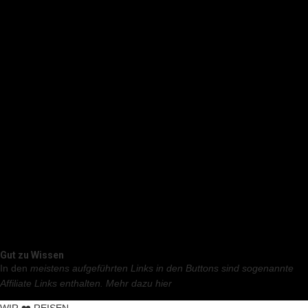
Gut zu Wissen
In den
meistens aufgeführten Links in den Buttons sind sogenannte
Affiliate Links enthalten.
Mehr dazu hier
WIR ❤️ REISEN