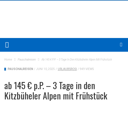
Home
Pauschalreisen
Ab 145 € P.P. – 3 Tage In Den Kitzbüheler Alpen Mit Frühstück
PAUSCHALREISEN
/
JUNI 10, 2025
/
URLAUBSROSI
/
949 VIEWS
ab 145 € p.P. – 3 Tage in den
Kitzbüheler Alpen mit Frühstück