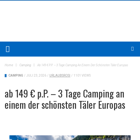
Home
Camping
Ab 149 € P.P. – 3 Tage Camping An Einem Der Schönsten Täler Europas
CAMPING
/
JULI 23, 2026
/
URLAUBSROSI
/
1101 VIEWS
ab 149 € p.P. – 3 Tage Camping an
einem der schönsten Täler Europas