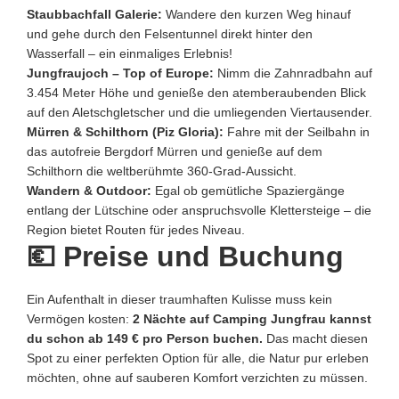
Staubbachfall Galerie:
Wandere den kurzen Weg hinauf
und gehe durch den Felsentunnel direkt hinter den
Wasserfall – ein einmaliges Erlebnis!
Jungfraujoch – Top of Europe:
Nimm die Zahnradbahn auf
3.454 Meter Höhe und genieße den atemberaubenden Blick
auf den Aletschgletscher und die umliegenden Viertausender.
Mürren & Schilthorn (Piz Gloria):
Fahre mit der Seilbahn in
das autofreie Bergdorf Mürren und genieße auf dem
Schilthorn die weltberühmte 360-Grad-Aussicht.
Wandern & Outdoor:
Egal ob gemütliche Spaziergänge
entlang der Lütschine oder anspruchsvolle Klettersteige – die
Region bietet Routen für jedes Niveau.
💶 Preise und Buchung
Ein Aufenthalt in dieser traumhaften Kulisse muss kein
Vermögen kosten:
2 Nächte auf Camping Jungfrau kannst
du schon ab 149 € pro Person buchen.
Das macht diesen
Spot zu einer perfekten Option für alle, die Natur pur erleben
möchten, ohne auf sauberen Komfort verzichten zu müssen.