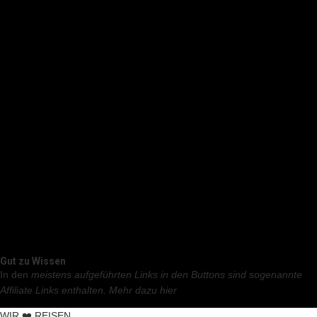
Gut zu Wissen
In den
meistens aufgeführten Links in den Buttons sind sogenannte
Affiliate Links enthalten.
Mehr dazu hier
WIR ❤️ REISEN