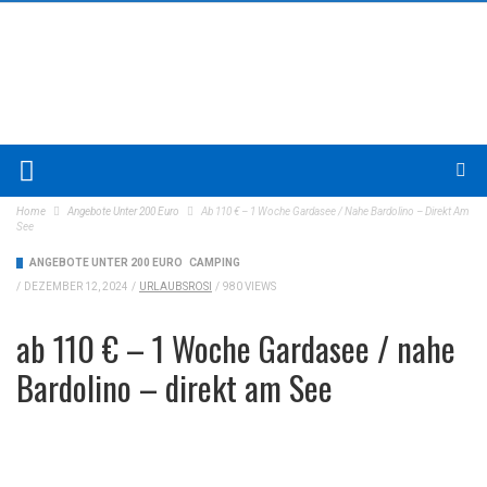
Home
Angebote Unter 200 Euro
Ab 110 € – 1 Woche Gardasee / Nahe Bardolino – Direkt Am
See
ANGEBOTE UNTER 200 EURO
CAMPING
/
DEZEMBER 12, 2024
/
URLAUBSROSI
/
980 VIEWS
ab 110 € – 1 Woche Gardasee / nahe
Bardolino – direkt am See