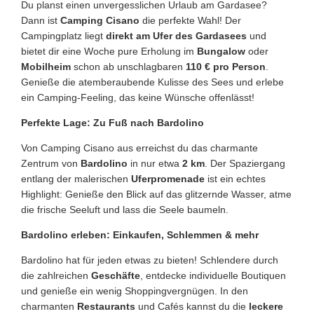
Du planst einen unvergesslichen Urlaub am Gardasee?
Dann ist
Camping Cisano
die perfekte Wahl! Der
Campingplatz liegt
direkt am Ufer des Gardasees
und
bietet dir eine Woche pure Erholung im
Bungalow
oder
Mobilheim
schon ab unschlagbaren
110 € pro Person
.
Genieße die atemberaubende Kulisse des Sees und erlebe
ein Camping-Feeling, das keine Wünsche offenlässt!
Perfekte Lage: Zu Fuß nach Bardolino
Von Camping Cisano aus erreichst du das charmante
Zentrum von
Bardolino
in nur etwa
2 km
. Der Spaziergang
entlang der malerischen
Uferpromenade
ist ein echtes
Highlight: Genieße den Blick auf das glitzernde Wasser, atme
die frische Seeluft und lass die Seele baumeln.
Bardolino erleben: Einkaufen, Schlemmen & mehr
Bardolino hat für jeden etwas zu bieten! Schlendere durch
die zahlreichen
Geschäfte
, entdecke individuelle Boutiquen
und genieße ein wenig Shoppingvergnügen. In den
charmanten
Restaurants
und Cafés kannst du die
leckere