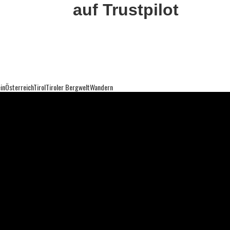
auf Trustpilot
in
Österreich
Tirol
Tiroler Bergwelt
Wandern