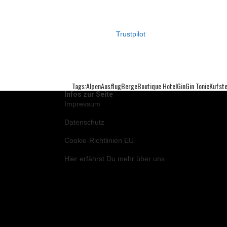
Trustpilot
Tags:
Alpen
Ausflug
Berge
Boutique Hotel
Gin
Gin Tonic
Kufste
Infos zur Seite
Impressum
Datenschutz
Cookie-Richtlinien EU
Hier
erfährst Du mehr über uns