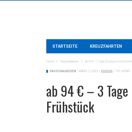
STARTSEITE
KREUZFAHRTEN
Home
Pauschalreisen
Ab 94 € – 3 Tage Boutique-Hotel Kufste
PAUSCHALREISEN
/
MÄRZ 2, 2023
/
ANNIKA
/
701 VIEWS
ab 94 € – 3 Tage 
Frühstück