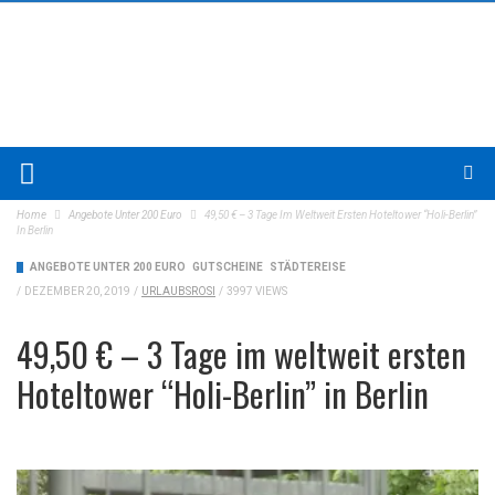
Home
Angebote Unter 200 Euro
49,50 € – 3 Tage Im Weltweit Ersten Hoteltower “Holi-Berlin”
In Berlin
ANGEBOTE UNTER 200 EURO
GUTSCHEINE
STÄDTEREISE
/
DEZEMBER 20, 2019
/
URLAUBSROSI
/
3997 VIEWS
49,50 € – 3 Tage im weltweit ersten
Hoteltower “Holi-Berlin” in Berlin