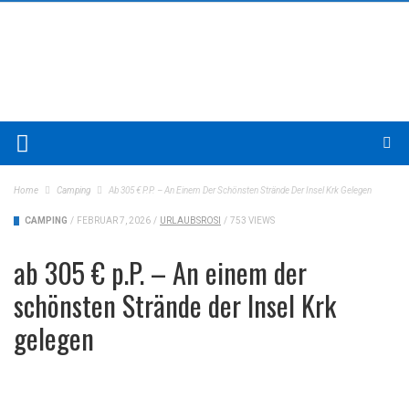
Home
Camping
Ab 305 € P.P. – An Einem Der Schönsten Strände Der Insel Krk Gelegen
CAMPING
/
FEBRUAR 7, 2026
/
URLAUBSROSI
/
753 VIEWS
ab 305 € p.P. – An einem der
schönsten Strände der Insel Krk
gelegen