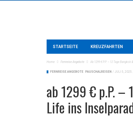
STARTSEITE
KREUZFAHRTEN
Home
Fernreise Angebote
Ab 1299 € P.P. – 12 Tage Bangkok &
FERNREISE ANGEBOTE
PAUSCHALREISEN
/
JULI 5, 2025
ab 1299 € p.P. –
Life ins Inselpara