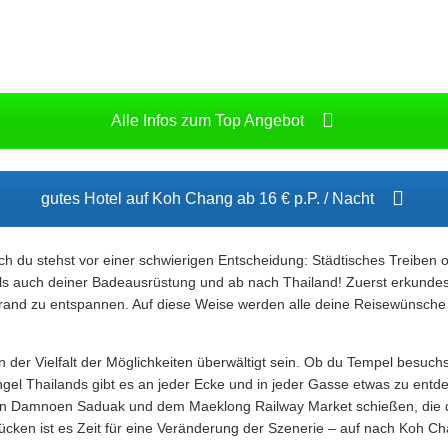
Alle Infos zum Top Angebot
gutes Hotel auf Koh Chang ab 16 € p.P. / Nacht
h du stehst vor einer schwierigen Entscheidung: Städtisches Treiben 
als auch deiner Badeausrüstung und ab nach Thailand! Zuerst erkunde
d zu entspannen. Auf diese Weise werden alle deine Reisewünsche erf
n der Vielfalt der Möglichkeiten überwältigt sein. Ob du Tempel besuch
gel Thailands gibt es an jeder Ecke und in jeder Gasse etwas zu entd
Damnoen Saduak und dem Maeklong Railway Market schießen, die de
ücken ist es Zeit für eine Veränderung der Szenerie – auf nach Koh Ch