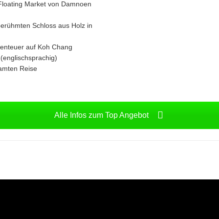
 Floating Market von Damnoen
berühmten Schloss aus Holz in
benteuer auf Koh Chang
 (englischsprachig)
samten Reise
Alle Infos zum Top Angebot