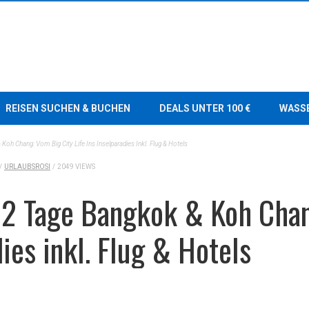
REISEN SUCHEN & BUCHEN
DEALS UNTER 100 €
WASS
 Koh Chang: Vom Big City Life Ins Inselparadies Inkl. Flug & Hotels
/
URLAUBSROSI
/
2049 VIEWS
 12 Tage Bangkok & Koh Cha
dies inkl. Flug & Hotels