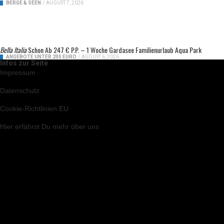
BERGE & SEEN
/
AUGUST 7, 2026
Bella Italia
Schon Ab 247 € P.P. – 1 Woche Gardasee Familienurlaub Aqua Park
ANGEBOTE UNTER 200 EURO
/
AUGUST 6, 2026
Infos zur Seite
Impressum
Datenschutz
Cookie-Richtlinien EU
Hier
erfährst Du mehr über uns