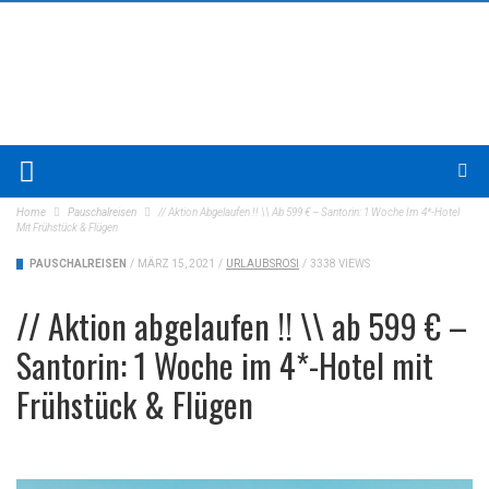
Home
Pauschalreisen
// Aktion Abgelaufen !! \\ Ab 599 € – Santorin: 1 Woche Im 4*-Hotel
Mit Frühstück & Flügen
PAUSCHALREISEN
/
MÄRZ 15, 2021
/
URLAUBSROSI
/
3338 VIEWS
// Aktion abgelaufen !! \\ ab 599 € –
Santorin: 1 Woche im 4*-Hotel mit
Frühstück & Flügen