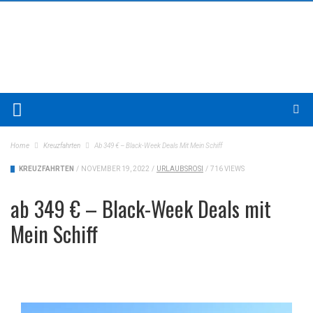
Home
Kreuzfahrten
Ab 349 € – Black-Week Deals Mit Mein Schiff
KREUZFAHRTEN
/
NOVEMBER 19, 2022
/
URLAUBSROSI
/
716 VIEWS
ab 349 € – Black-Week Deals mit
Mein Schiff