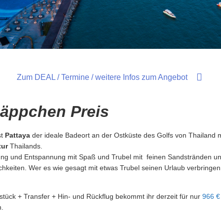
Zum DEAL / Termine / weitere Infos zum Angebot
äppchen Preis
st
Pattaya
der ideale Badeort an der Ostküste des Golfs von Thailand m
tur
Thailands.
lung und Entspannung mit Spaß und Trubel mit feinen Sandstränden und
ichkeiten. Wer es wie gesagt mit etwas Trubel seinen Urlaub verbringe
tück + Transfer + Hin- und Rückflug bekommt ihr derzeit für nur
966 €
.