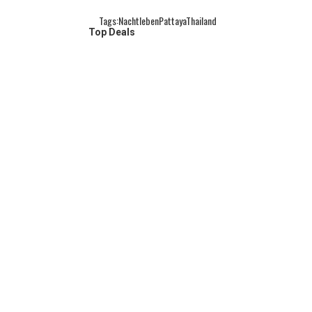
Tags:
Nachtleben
Pattaya
Thailand
Top Deals