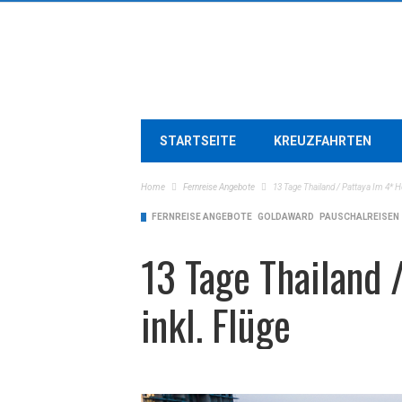
STARTSEITE
KREUZFAHRTEN
Home
Fernreise Angebote
13 Tage Thailand / Pattaya Im 4* Ho
FERNREISE ANGEBOTE
GOLDAWARD
PAUSCHALREISEN
13 Tage Thailand 
inkl. Flüge