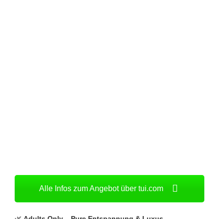
Alle Infos zum Angebot über tui.com
🌿
Adults Only – Pure Entspannung & Luxus