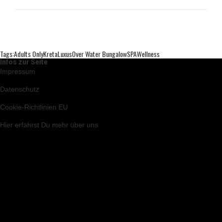
Tags:
Adults Only
Kreta
Luxus
Over Water Bungalow
SPA
Wellness
Infos zur Seite
Impressum
Datenschutz
Cookie-Richtlinien EU
Hier
erfährst Du mehr über uns