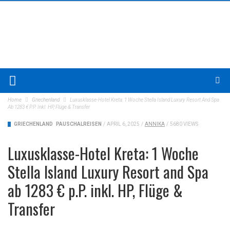
Home
Griechenland
Luxusklasse-Hotel Kreta: 1 Woche Stella Island Luxury Resort And Spa
Ab 1283 € P.P. Inkl. HP, Flüge & Transfer
GRIECHENLAND
PAUSCHALREISEN
/
APRIL 6, 2025
/
ANNIKA
/
5680 VIEWS
Luxusklasse-Hotel Kreta: 1 Woche
Stella Island Luxury Resort and Spa
ab 1283 € p.P. inkl. HP, Flüge &
Transfer