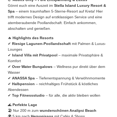
Gönnt euch eine Auszeit im
Stella Island Luxury Resort &
Spa
– einem traumhaften 5-Sterne-Resort auf Kreta! Hier
trifft modernes Design auf erstklassigen Service und eine
atemberaubende Poollandschaft. Einfach ankommen,
abschalten und genießen.
🔥
Highlights des Resorts
✔
Riesige Lagunen-Poollandschaft
mit Palmen & Luxus-
Lounges
✔
Island Villa mit Privatpool
– maximale Privatsphäre &
Komfort
✔
Over Water Bungalows
– Wellness pur direkt über dem
Wasser
✔
ANASSA Spa
– Tiefenentspannung & Verwöhnmomente
✔
Halbpension
– reichhaltiges Frühstück & köstliches
Abendessen
✔
Top Fitnessstudio
– für alle, die aktiv bleiben wollen
🌊
Perfekte Lage
🏖 Nur 200 m zum
wunderschönen Analipsi Beach
🌍 5 km nach
Hersonissos
mit Cafés & Shops